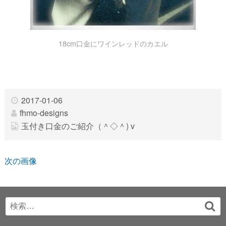
18cm口金にワインレッドのカエル
2017-01-06
fhmo-designs
玉付き口金のご紹介（＾◇＾) v
次の画像
Search
検
for:
索