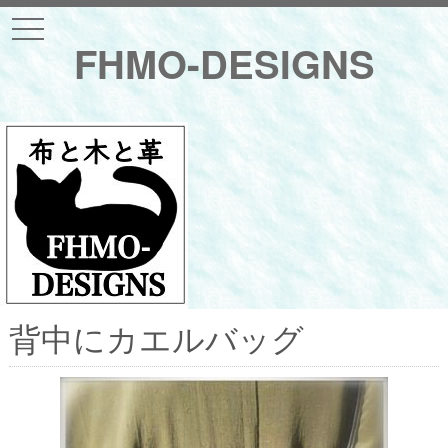
t
o
FHMO-DESIGNS
g
g
l
e
n
a
v
i
g
a
t
i
o
n
背中にカエルバッグ