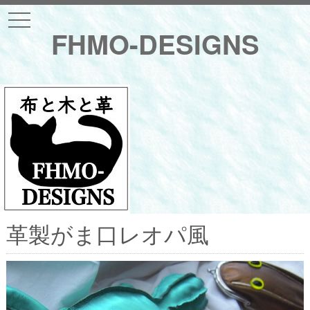
t
o
FHMO-DESIGNS
g
g
l
e
n
a
v
i
g
a
t
i
o
n
革製がま口レオパ風