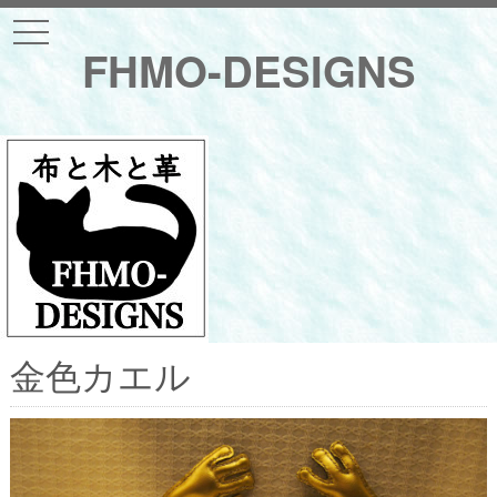
t
o
FHMO-DESIGNS
g
g
l
e
n
a
v
i
g
a
t
i
o
n
金色カエル