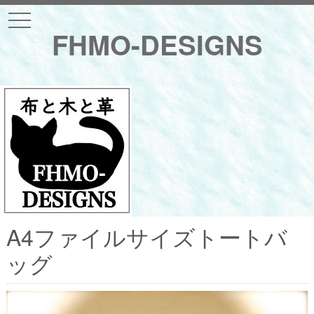
t
o
FHMO-DESIGNS
g
g
l
e
n
a
v
i
g
a
t
i
o
n
A4ファイルサイズトートバ
ッグ