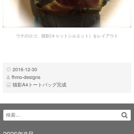
ウチのロゴ、猫影(キャットシルエット）をレイアウト
2016-12-30
fhmo-designs
猫影A4トートバッグ完成
Search
検
for:
索
2026年8月