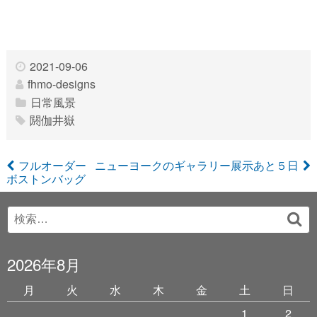
2021-09-06
fhmo-designs
日常風景
閼伽井嶽
投
フルオーダー
ニューヨークのギャラリー展示あと５日
ボストンバッグ
稿
Search
ナ
検
for:
索
ビ
2026年8月
ゲ
月
火
水
木
金
土
日
ー
1
2