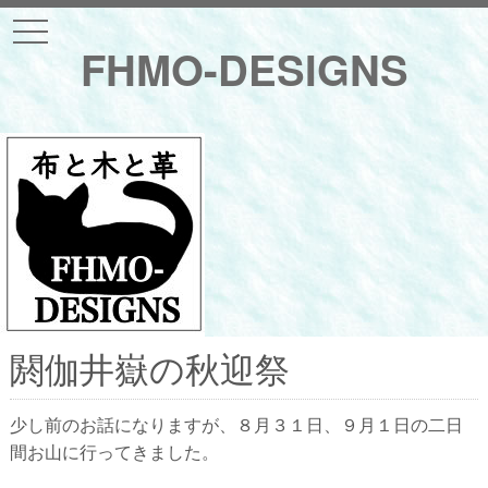
t
o
FHMO-DESIGNS
g
g
l
e
n
a
v
i
g
a
t
i
o
n
閼伽井嶽の秋迎祭
少し前のお話になりますが、８月３１日、９月１日の二日
間お山に行ってきました。