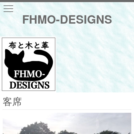
t
o
FHMO-DESIGNS
g
g
l
e
n
a
v
i
g
a
t
i
o
n
客席