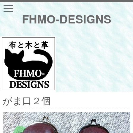
t
o
FHMO-DESIGNS
g
g
l
e
n
a
v
i
g
a
t
i
o
n
がま口２個