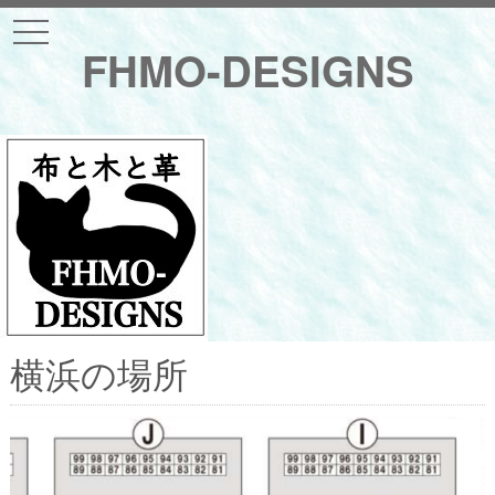
t
o
FHMO-DESIGNS
g
g
l
e
n
a
v
i
g
a
t
i
o
n
横浜の場所