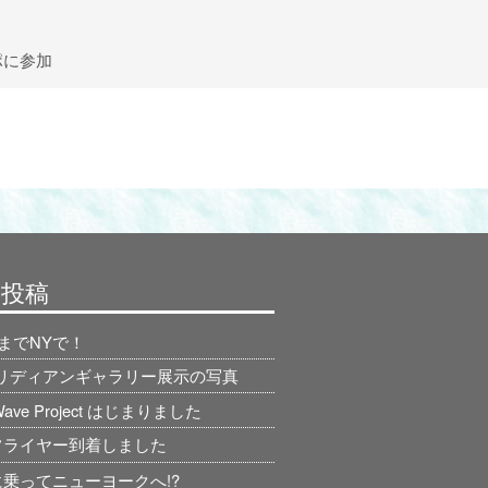
ポに参加
の投稿
日までNYで！
ィリディアンギャラリー展示の写真
 Wave Project はじまりました
フライヤー到着しました
乗ってニューヨークへ!?