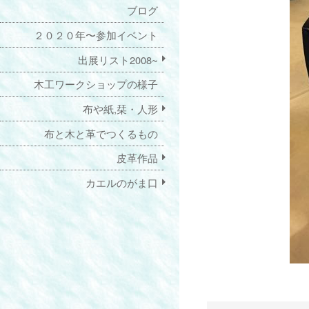
ブログ
２０２０年〜参加イベント
出展リスト2008~
木工ワークショップの様子
布や紙,栞・人形
布と木と革でつくるもの
皮革作品
カエルのがま口