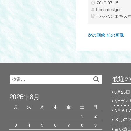
2019-07-15
fhmo-designs
ジャパンエキス
次の画像
前の画像
最近
Search
検
for:
索…
3月25
2026年8月
NYヴ
月
火
水
木
金
土
日
NY Art
1
2
８月の
3
4
5
6
7
8
9
白い翼に