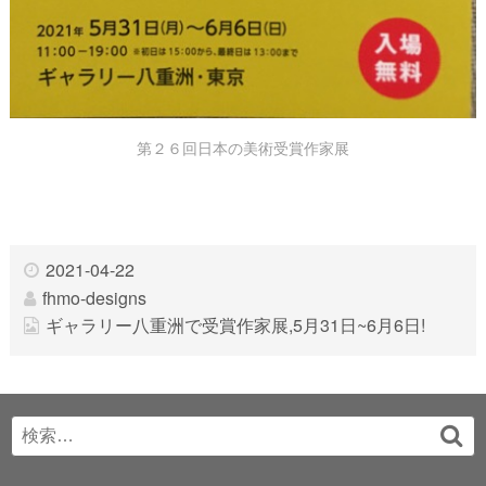
第２６回日本の美術受賞作家展
2021-04-22
fhmo-designs
ギャラリー八重洲で受賞作家展,5月31日~6月6日!
Search
検
for:
索