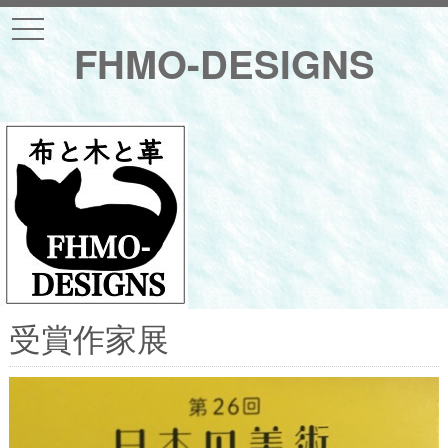
t
o
FHMO-DESIGNS
g
g
l
e
n
a
v
i
g
a
t
i
o
n
受賞作家展