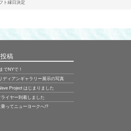
フト縁日決定
の投稿
日までNYで！
ィリディアンギャラリー展示の写真
 Wave Project はじまりました
フライヤー到着しました
乗ってニューヨークへ!?