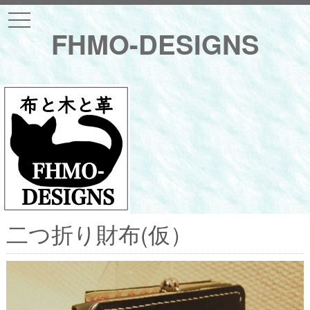
t
o
FHMO-DESIGNS
g
g
l
e
n
a
v
i
g
a
t
i
o
n
二つ折り財布(仮）