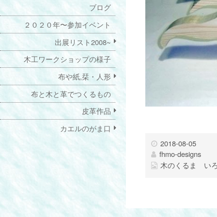
ブログ
２０２０年〜参加イベント
出展リスト2008~
木工ワークショップの様子
布や紙,栞・人形
布と木と革でつくるもの
皮革作品
カエルのがま口
2018-08-05
fhmo-designs
木のくるま い