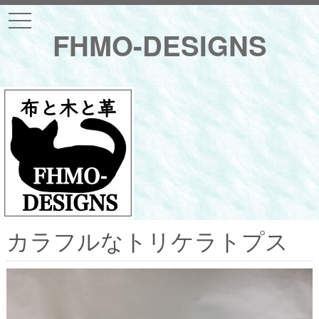
t
o
FHMO-DESIGNS
g
g
l
e
n
a
v
i
g
a
t
i
o
n
カラフルなトリケラトプス